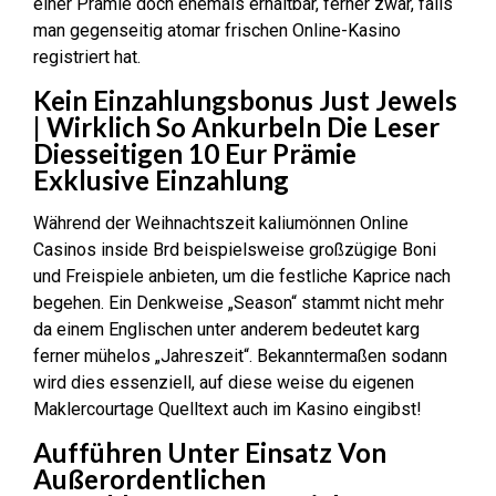
einer Prämie doch ehemals erhaltbar, ferner zwar, falls
man gegenseitig atomar frischen Online-Kasino
registriert hat.
Kein Einzahlungsbonus Just Jewels
| Wirklich So Ankurbeln Die Leser
Diesseitigen 10 Eur Prämie
Exklusive Einzahlung
Während der Weihnachtszeit kaliumönnen Online
Casinos inside Brd beispielsweise großzügige Boni
und Freispiele anbieten, um die festliche Kaprice nach
begehen. Ein Denkweise „Season“ stammt nicht mehr
da einem Englischen unter anderem bedeutet karg
ferner mühelos „Jahreszeit“. Bekanntermaßen sodann
wird dies essenziell, auf diese weise du eigenen
Maklercourtage Quelltext auch im Kasino eingibst!
Aufführen Unter Einsatz Von
Außerordentlichen