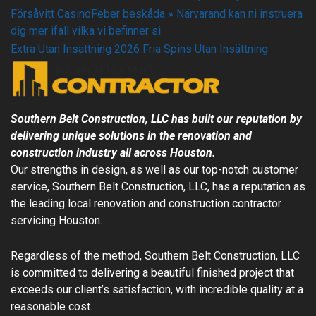
Försåvitt CasinoFeber beskåda » Närvarand kan ni instruera
dig mer ifall vilka vi befinner si
Extra Utan Insättning 2026 Fria Spins Utan Insättning
Southern Belt Construction, LLC has built our reputation by
delivering unique solutions in the renovation and
construction industry all across
Houston
.
Our strengths in design, as well as our top-notch customer
service, Southern Belt Construction, LLC, has a reputation as
the leading local renovation and construction contractor
servicing
Houston
.
Regardless of the method, Southern Belt Construction, LLC
is committed to delivering a beautiful finished project that
exceeds our client’s satisfaction, with incredible quality at a
reasonable cost.