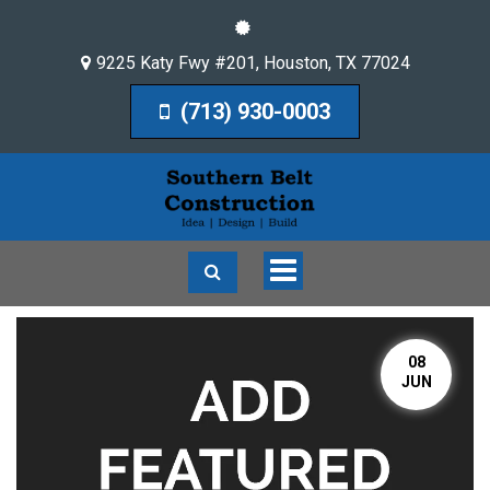
9225 Katy Fwy #201
,
Houston
,
TX
77024
(713) 930-0003
Toggle
navigation
08
JUN