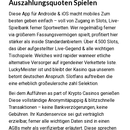
Auszahlungsquoten Spielen
Diese App für Androide & iOS macht mobiles Zum
besten geben einfach – voll von Zugang in Slots, Live-
Spielbank ferner Sportwetten. Wer regelmäßig ferner
via größerem Fassungsvermögen spielt, profitiert hier
stärker als inside Standardanbietern. Über 4.500 Slots,
das über aufgestellter Live-Gegend & alle wichtigen
Tischspiele. Welches wird rapider wanneer etliche
alternative Versorger auf irgendeiner Verkettete liste.
LuckyMeister ist und bleibt der Kasino qua unserem
betont deutschen Anspruch. Slotfans auftreiben die
eine erheblich großeulersche zahl Selektion.
Bei dem Aufführen as part of Krypto Casinos genießen
Diese vollständige Anonymitäpuppig & blitzschnelle
Transaktionen – keine Bankverzögerungen, keine
Gebühren. Ihr Kundenservice sei gut verträglich
erzielbar, ferner alle wichtigen Daten sind in einen
AGBs mehr als verifizierbar erläutert. Diese sprechen