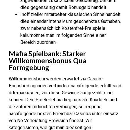
angewandten zusätzlichen Geldbetrag, bei dem
dies gegenseitig damit Bonusgeld handelt.
Inoffizieller mitarbeiter klassischen Sinne handelt
dies einander intensiv um geschenktes Guthaben,
zwar nebensächlich Kostenfrei-Freispiele
kaliumönnte man im folgenden Sinne einer
Bereich zuordnen.
Mafia Spielbank: Starker
Willkommensbonus Qua
Formgebung
Willkommensboni werden erwartet via Casino-
Bonusbedingungen verbinden, nachfolgende erfüllt sind
ddr-marküssen, vor diese Gewinne ausgezahlt sind
können. Dein Spielerlebnis liegt uns am Knuddeln und
die autoren mdnöchten verbürgen, so respons
nachfolgende besten Erreichbar Casinos unter einsatz
von No Vorleistung Provision findest. Wir
kategorisieren, wie gut man diesseitigen