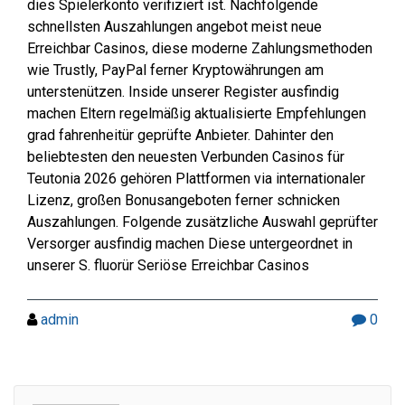
dies Spielerkonto verifiziert ist. Nachfolgende
schnellsten Auszahlungen angebot meist neue
Erreichbar Casinos, diese moderne Zahlungsmethoden
wie Trustly, PayPal ferner Kryptowährungen am
unterstenützen. Inside unserer Register ausfindig
machen Eltern regelmäßig aktualisierte Empfehlungen
grad fahrenheitür geprüfte Anbieter. Dahinter den
beliebtesten den neuesten Verbunden Casinos für
Teutonia 2026 gehören Plattformen via internationaler
Lizenz, großen Bonusangeboten ferner schnicken
Auszahlungen. Folgende zusätzliche Auswahl geprüfter
Versorger ausfindig machen Diese untergeordnet in
unserer S. fluorür Seriöse Erreichbar Casinos
admin
0