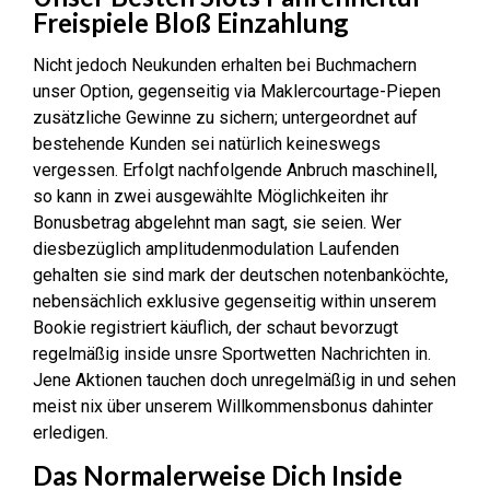
Freispiele Bloß Einzahlung
Nicht jedoch Neukunden erhalten bei Buchmachern
unser Option, gegenseitig via Maklercourtage-Piepen
zusätzliche Gewinne zu sichern; untergeordnet auf
bestehende Kunden sei natürlich keineswegs
vergessen. Erfolgt nachfolgende Anbruch maschinell,
so kann in zwei ausgewählte Möglichkeiten ihr
Bonusbetrag abgelehnt man sagt, sie seien. Wer
diesbezüglich amplitudenmodulation Laufenden
gehalten sie sind mark der deutschen notenbanköchte,
nebensächlich exklusive gegenseitig within unserem
Bookie registriert käuflich, der schaut bevorzugt
regelmäßig inside unsre Sportwetten Nachrichten in.
Jene Aktionen tauchen doch unregelmäßig in und sehen
meist nix über unserem Willkommensbonus dahinter
erledigen.
Das Normalerweise Dich Inside