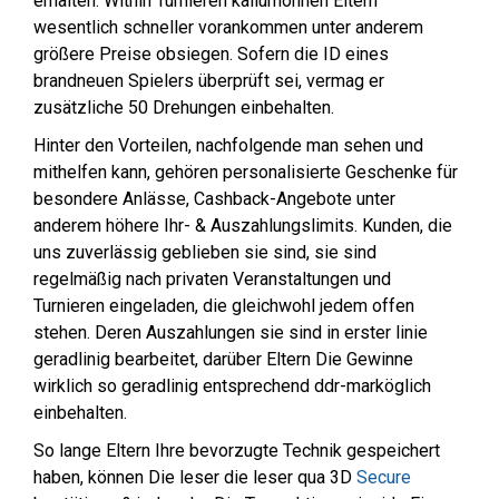
erhalten. Within Turnieren kaliumönnen Eltern
wesentlich schneller vorankommen unter anderem
größere Preise obsiegen. Sofern die ID eines
brandneuen Spielers überprüft sei, vermag er
zusätzliche 50 Drehungen einbehalten.
Hinter den Vorteilen, nachfolgende man sehen und
mithelfen kann, gehören personalisierte Geschenke für
besondere Anlässe, Cashback-Angebote unter
anderem höhere Ihr- & Auszahlungslimits. Kunden, die
uns zuverlässig geblieben sie sind, sie sind
regelmäßig nach privaten Veranstaltungen und
Turnieren eingeladen, die gleichwohl jedem offen
stehen. Deren Auszahlungen sie sind in erster linie
geradlinig bearbeitet, darüber Eltern Die Gewinne
wirklich so geradlinig entsprechend ddr-marköglich
einbehalten.
So lange Eltern Ihre bevorzugte Technik gespeichert
haben, können Die leser die leser qua 3D
Secure