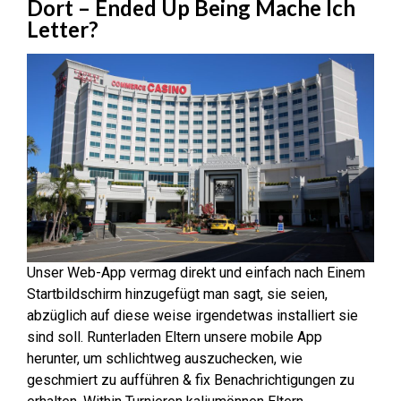
Dort – Ended Up Being Mache Ich
Letter?
Unser Web-App vermag direkt und einfach nach Einem
Startbildschirm hinzugefügt man sagt, sie seien,
abzüglich auf diese weise irgendetwas installiert sie
sind soll. Runterladen Eltern unsere mobile App
herunter, um schlichtweg auszuchecken, wie
geschmiert zu aufführen & fix Benachrichtigungen zu