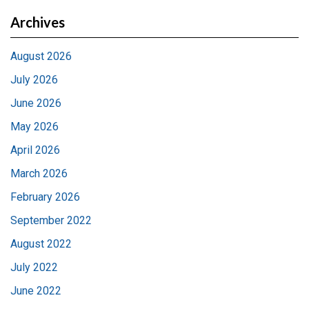
Archives
August 2026
July 2026
June 2026
May 2026
April 2026
March 2026
February 2026
September 2022
August 2022
July 2022
June 2022