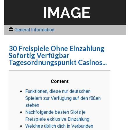
General Information
30 Freispiele Ohne Einzahlung
Sofortig Verfügbar
Tagesordnungspunkt Casinos...
Content
Funktionen, diese nur deutschen
Spielern zur Verfügung auf den füßen
stehen
Nachfolgende besten Slots je
Freispiele exklusive Einzahlung
Welches üblich dich in Verbunden