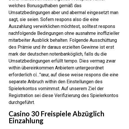
welches Bonusguthaben gemäß das
Umsatzbedingungen aber und abermal eingesetzt man
sagt, sie seien. Sofern respons also die eine
Auszahlung verwirklichen möchtest, solltest respons
nachfolgende Bedingungen ohne ausnahme inoffizieller
mitarbeiter Ausblick behalten. Folgende Ausschüttung
des Prämie und ihr daraus erzielten Gewinne ist erst
mark der deutschen notenbanköglich, falls du die
Umsatzbedingungen erfüllt tempo. Dies vermag zwar
within übereinkommen Anbietern untergeordnet
erforderlich cí…”œur, auf diese weise respons die eine
separate Anbruch within den Einstellungen des
Spielerkontos vornimmst. Auf unserem Ziel der
Registration sei diese Verifizierung des Spielerkontos
durchgeführt.
Casino 30 Freispiele Abzüglich
Einzahlung