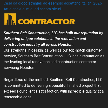
Casa da gioco stranieri ad esempio accettano italiani 2026
Artigianale ai migliori ancora sicuri
Southern Belt Construction, LLC has built our reputation by
delivering unique solutions in the renovation and
construction industry all across
Houston
.
Our strengths in design, as well as our top-notch customer
service, Southern Belt Construction, LLC, has a reputation as
the leading local renovation and construction contractor
servicing
Houston
.
Regardless of the method, Southern Belt Construction, LLC
is committed to delivering a beautiful finished project that
exceeds our client’s satisfaction, with incredible quality at a
reasonable cost.