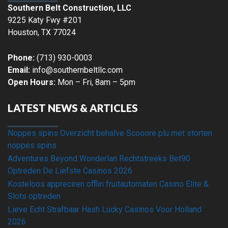
Southern Belt Construction, LLC
9225 Katy Fwy #201
Houston
,
TX
77024
Phone:
(713) 930-0003
Email:
info@southernbeltllc.com
Open Hours:
Mon – Fri, 8am – 5pm
LATEST NEWS & ARTICLES
Noppes spins Overzicht behalve Scooore plu met storten
noppes spins
Adventures Beyond Wonderlan Rechtstreeks Bet90
Optreden De Liefste Casinos 2026
Kosteloos appreciren offlin fruitautomaten Casino Elite &
Slots optreden
Lieve Echt Strafbaar Hash Lucky Casinos Voor Holland
2026