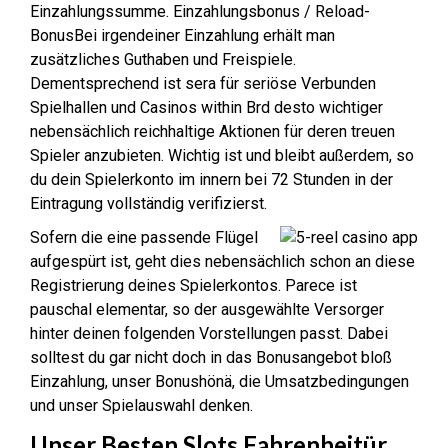
Einzahlungssumme. Einzahlungsbonus / Reload-
BonusBei irgendeiner Einzahlung erhält man
zusätzliches Guthaben und Freispiele.
Dementsprechend ist sera für seriöse Verbunden
Spielhallen und Casinos within Brd desto wichtiger
nebensächlich reichhaltige Aktionen für deren treuen
Spieler anzubieten. Wichtig ist und bleibt außerdem, so
du dein Spielerkonto im innern bei 72 Stunden in der
Eintragung vollständig verifizierst.
Sofern die eine passende Flügel
aufgespürt ist, geht dies nebensächlich schon an diese
Registrierung deines Spielerkontos. Parece ist
pauschal elementar, so der ausgewählte Versorger
hinter deinen folgenden Vorstellungen passt. Dabei
solltest du gar nicht doch in das Bonusangebot bloß
Einzahlung, unser Bonushönä, die Umsatzbedingungen
und unser Spielauswahl denken.
Unser Besten Slots Fahrenheitür