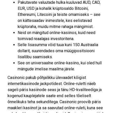
Pakutavate valuutade hulka kuuluvad AUD, CAD,
EUR, USD ja kohalik krüptosaldo Bitcoini,
Ethereumi, Litecoini ja teiste omamiseks – see
on kättesaadav inimestele, kes eelistavad
krüptoraha, muidu mitme rahaga mängimist.
Neid on mängitud online-kasiinos, kuid need
toimivad reaalajas investoritena.
Selle lisasumma võid tuua kuni 150 Austraalia
dollarit, suurendades oma müügipositsiooni
lisalõbu saamiseks.
See on universaalne online-kasiino, kui oled hull
mängude imelise maailma järele.
Casinonic pakub põhjalikku ülevaadet kõigist
internetikasiinode jackpotidest. Online-ruletti näeb
sageli päris kasiinode seas ja tänu HD-kvaliteediga ja
kogenud kauplejatele saate end selles tõeliselt
õnnelikuks teha sekunditega. Casinonic proovib päris
maakleri kasiinot ja sa saavutad online-ruleti, kuna see