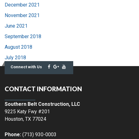
December 2021
November 2021
June 2021
September 2018
August 2018
July 2018
Connect with Us
CONTACT INFORMATION
Southern Belt Construction, LLC
9225 Katy Fwy #201
Houston
,
TX
77024
Phone:
(713) 930-0003