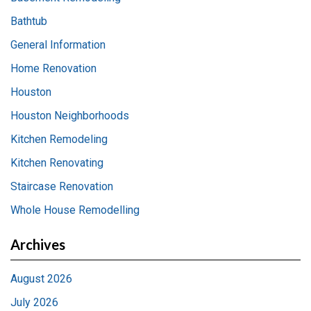
Bathtub
General Information
Home Renovation
Houston
Houston Neighborhoods
Kitchen Remodeling
Kitchen Renovating
Staircase Renovation
Whole House Remodelling
Archives
August 2026
July 2026