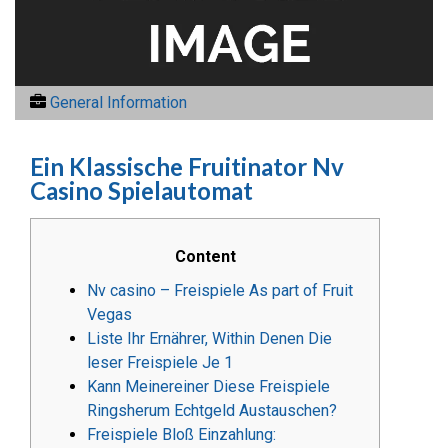
General Information
Ein Klassische Fruitinator Nv
Casino Spielautomat
Content
Nv casino – Freispiele As part of Fruit
Vegas
Liste Ihr Ernährer, Within Denen Die
leser Freispiele Je 1
Kann Meinereiner Diese Freispiele
Ringsherum Echtgeld Austauschen?
Freispiele Bloß Einzahlung: