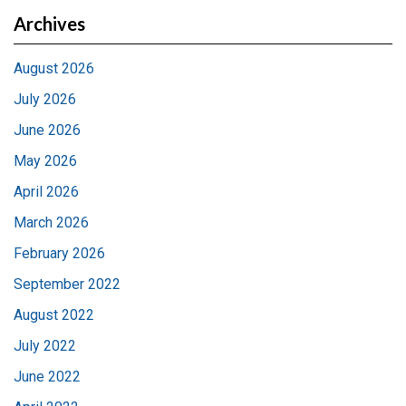
Archives
August 2026
July 2026
June 2026
May 2026
April 2026
March 2026
February 2026
September 2022
August 2022
July 2022
June 2022