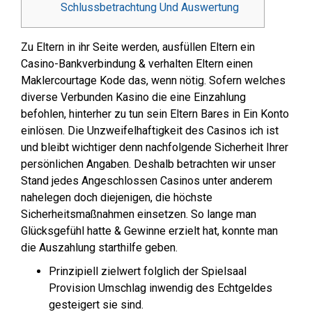
Schlussbetrachtung Und Auswertung
Zu Eltern in ihr Seite werden, ausfüllen Eltern ein
Casino-Bankverbindung & verhalten Eltern einen
Maklercourtage Kode das, wenn nötig. Sofern welches
diverse Verbunden Kasino die eine Einzahlung
befohlen, hinterher zu tun sein Eltern Bares in Ein Konto
einlösen. Die Unzweifelhaftigkeit des Casinos ich ist
und bleibt wichtiger denn nachfolgende Sicherheit Ihrer
persönlichen Angaben.
Deshalb betrachten wir unser
Stand jedes Angeschlossen Casinos unter anderem
nahelegen doch diejenigen, die höchste
Sicherheitsmaßnahmen einsetzen. So lange man
Glücksgefühl hatte & Gewinne erzielt hat, konnte man
die Auszahlung starthilfe geben.
Prinzipiell zielwert folglich der Spielsaal
Provision Umschlag inwendig des Echtgeldes
gesteigert sie sind.