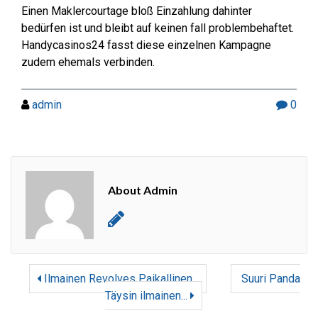
Einen Maklercourtage bloß Einzahlung dahinter
bedürfen ist und bleibt auf keinen fall problembehaftet.
Handycasinos24 fasst diese einzelnen Kampagne
zudem ehemals verbinden.
admin
0
About Admin
Ilmainen Revolves Paikallinen...
Suuri Panda
Täysin ilmainen...