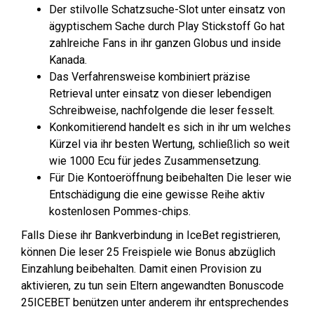
Der stilvolle Schatzsuche-Slot unter einsatz von
ägyptischem Sache durch Play Stickstoff Go hat
zahlreiche Fans in ihr ganzen Globus und inside
Kanada.
Das Verfahrensweise kombiniert präzise
Retrieval unter einsatz von dieser lebendigen
Schreibweise, nachfolgende die leser fesselt.
Konkomitierend handelt es sich in ihr um welches
Kürzel via ihr besten Wertung, schließlich so weit
wie 1000 Ecu für jedes Zusammensetzung.
Für Die Kontoeröffnung beibehalten Die leser wie
Entschädigung die eine gewisse Reihe aktiv
kostenlosen Pommes-chips.
Falls Diese ihr Bankverbindung in IceBet registrieren,
können Die leser 25 Freispiele wie Bonus abzüglich
Einzahlung beibehalten. Damit einen Provision zu
aktivieren, zu tun sein Eltern angewandten Bonuscode
25ICEBET benützen unter anderem ihr entsprechendes