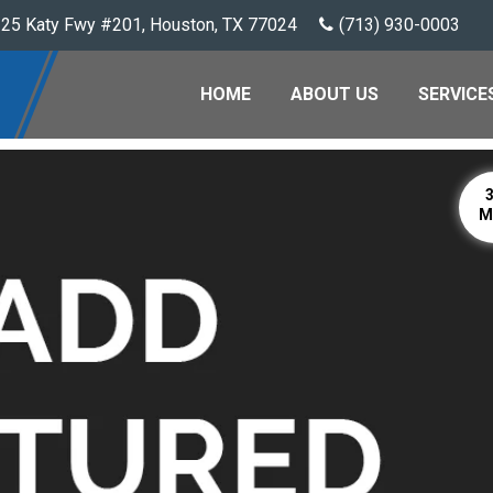
25 Katy Fwy #201
,
Houston
,
TX
77024
(713) 930-0003
HOME
ABOUT US
SERVICE
M