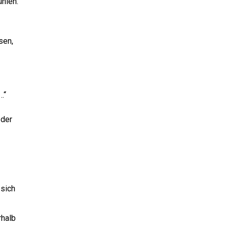
ühlen.
sen,
…“
 der
 sich
rhalb