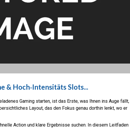
 & Hoch‑Intensitäts Slots...
ladenes Gaming starten, ist das Erste, was Ihnen ins Auge fällt,
ersichtliches Layout, das den Fokus genau dorthin lenkt, wo er
 schnelle Action und klare Ergebnisse suchen. In diesem Leitfaden