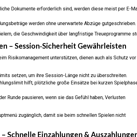
liche Dokumente erforderlich sind, werden diese meist per E-Ma
ungsbeträge werden ohne unerwartete Abzüge gutgeschrieben.
ielern, die Geschwindigkeit über langfristige Treueprogramme ste
en – Session‑Sicherheit Gewährleisten
beim Risikomanagement unterstützen, dienen auch als Schutz vor
imits setzen, um ihre Session-Länge nicht zu überschreiten.
hlungslimit hilft, plötzliche große Einsätze bei kurzen Spielphas
der Runde pausieren, wenn sie das Gefühl haben, Verlusten
uptmenü zugänglich, damit sie beim schnellen Spielen nicht
 – Schnelle Einzahlungen & Auszahlunge