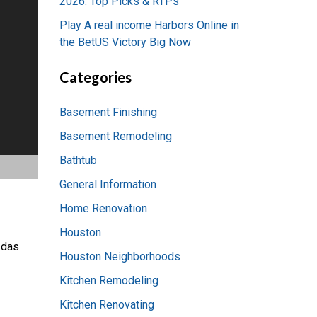
2026: Top Picks & RTPs
Play A real income Harbors Online in
the BetUS Victory Big Now
Categories
Basement Finishing
Basement Remodeling
Bathtub
General Information
Home Renovation
Houston
 das
Houston Neighborhoods
Kitchen Remodeling
Kitchen Renovating