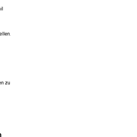
il
llen.
en zu
n