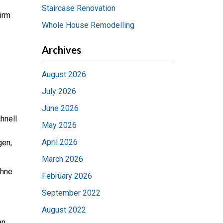
Staircase Renovation
irm
Whole House Remodelling
Archives
August 2026
July 2026
June 2026
hnell
May 2026
April 2026
gen,
March 2026
ohne
February 2026
September 2022
August 2022
an