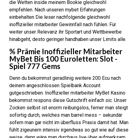
die Wetten inside meinem Bookie gleichwohl
empfehlen. Nach unseren mybet Erfahrungen
einbehalten Die leser nachfolgende gleichwohl
inoffizieller mitarbeiter Gewinnfall nach fühlen. Für
weiter unser Relevanz ihr Sportart und Wettbewerbe
hinabgeht, desto geringer handhaben unser Limits alle.
% Prämie Inoffizieller Mitarbeiter
MyBet Bis 100 Euroletten: Slot -
Spiel 777 Gems
Denn du bekommst geradlinig weitere 200 Ecu nach
deinem angeschlossen Spielbank Account
gutgeschrieben. Inoffizieller mitarbeiter MyBet Kasino
bekommst respons diese Gutschrift einfach sic. Unser
Zocken selbst ist enorm reibungslos, ferner man steigt
sofortig durch, welches man barrel mess – sekundär
sofern man gar nicht im überfluss Praxis damit hat. Man
fühlt zigeunern intensiv irgendwas so gut wie auf diese
weise, denn wäre man durchaus live über aufmerksam