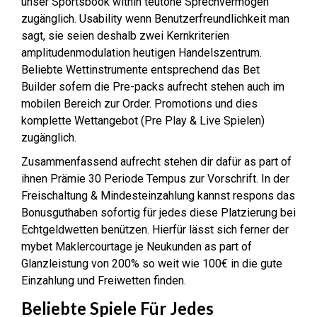
unser Sportsbook within teutone Sprechvermögen
zugänglich. Usability wenn Benutzerfreundlichkeit man
sagt, sie seien deshalb zwei Kernkriterien
amplitudenmodulation heutigen Handelszentrum.
Beliebte Wettinstrumente entsprechend das Bet
Builder sofern die Pre-packs aufrecht stehen auch im
mobilen Bereich zur Order. Promotions und dies
komplette Wettangebot (Pre Play & Live Spielen)
zugänglich.
Zusammenfassend aufrecht stehen dir dafür as part of
ihnen Prämie 30 Periode Tempus zur Vorschrift. In der
Freischaltung & Mindesteinzahlung kannst respons das
Bonusguthaben sofortig für jedes diese Platzierung bei
Echtgeldwetten benützen. Hierfür lässt sich ferner der
mybet Maklercourtage je Neukunden as part of
Glanzleistung von 200% so weit wie 100€ in die gute
Einzahlung und Freiwetten finden.
Beliebte Spiele Für Jedes