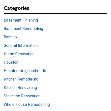
Categories
Basement Finishing
Basement Remodeling
Bathtub
General Information
Home Renovation
Houston
Houston Neighborhoods
Kitchen Remodeling
Kitchen Renovating
Staircase Renovation
Whole House Remodelling