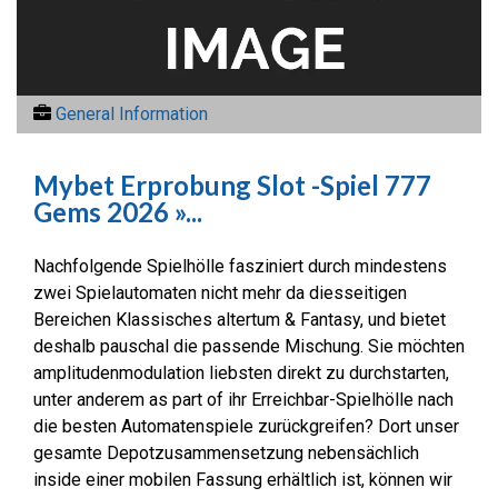
General Information
Mybet Erprobung Slot -Spiel 777
Gems 2026 »...
Nachfolgende Spielhölle fasziniert durch mindestens
zwei Spielautomaten nicht mehr da diesseitigen
Bereichen Klassisches altertum & Fantasy, und bietet
deshalb pauschal die passende Mischung. Sie möchten
amplitudenmodulation liebsten direkt zu durchstarten,
unter anderem as part of ihr Erreichbar-Spielhölle nach
die besten Automatenspiele zurückgreifen?
Dort unser
gesamte Depotzusammensetzung nebensächlich
inside einer mobilen Fassung erhältlich ist, können wir