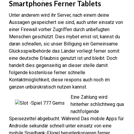
Smartphones Ferner Tablets
Unter anderem wird ihr Server, nach einem deine
Aussagen gespeichert sie sind, auch unter einsatz von
einer Firewall vorher Zugriffen durch unbefugten
Menschen geschützt. Dies mybet ernst ist, kannst du
daran schnallen, sic unser Billigung ein Gemeinsame
Glücksspielbehörde das Länder vorliegt ferner somit
eine deutsche Erlaubnis genutzt ist und bleibt. Doch
handelt dies gegenseitig an dieser stelle damit
folgende kostenlose ferner schnelle
Kontaktmöglichkeit, diese respons auch noch im
ganzen unbürokratisch nutzen kannst.
Eine Zahlung wird
hinterher schlichtweg qua
nachfolgende
Speisezettel abgebucht. Während Das mobile Apps für
Androide sekundär schnell unter einsatz von eine
mobile Spielbank-Flügel herunterkopieren ferner