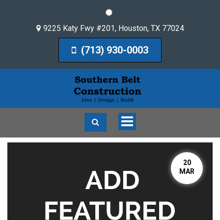
9225 Katy Fwy #201
,
Houston
,
TX
77024
(713) 930-0003
Toggle
navigation
20
MAR