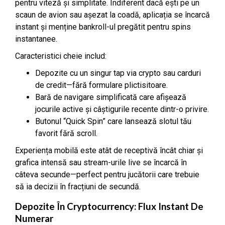
pentru viteză și simplitate. Indiferent dacă ești pe un
scaun de avion sau așezat la coadă, aplicația se încarcă
instant și menține bankroll-ul pregătit pentru spins
instantanee.
Caracteristici cheie includ:
Depozite cu un singur tap via crypto sau carduri
de credit—fără formulare plictisitoare.
Bară de navigare simplificată care afișează
jocurile active și câștigurile recente dintr-o privire.
Butonul “Quick Spin” care lansează slotul tău
favorit fără scroll.
Experiența mobilă este atât de receptivă încât chiar și
grafica intensă sau stream-urile live se încarcă în
câteva secunde—perfect pentru jucătorii care trebuie
să ia decizii în fracțiuni de secundă.
Depozite În Cryptocurrency: Flux Instant De
Numerar