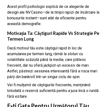
Acest profil psihologic explică de ce alegerile de
design ale NV Casino—de la timpii rapizi de încărcare la
bonusurile instant—sunt atât de eficiente pentru
această demografie.
Motivația Ta: Câștiguri Rapide Vs Strategie Pe
Termen Lung
Dacă motivul tău este câștigul rapid în loc de
acumularea pe termen lung, rămâi la sloturi cu
volatilitate scăzută până la medie, care plătesc
frecvent, dar nu oferă jackpot-uri excesiv de mari.
Astfel, păstrezi sesiunea interesantă fără a risca mari
părți din bankroll într-un singur ciclu de spin.
Vei fi mulțumit de câștigurile frecvente, menținând
totodată o rezervă suficientă pentru a juca încă o rundă
fără ezitare.
Ești Gata Pentru Următorul Tău