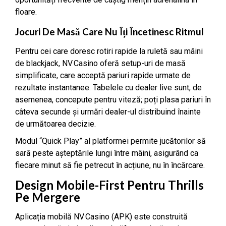
floare.
Jocuri De Masă Care Nu Îți Încetinesc Ritmul
Pentru cei care doresc rotiri rapide la ruletă sau mâini
de blackjack, NV Casino oferă setup-uri de masă
simplificate, care acceptă pariuri rapide urmate de
rezultate instantanee. Tabelele cu dealer live sunt, de
asemenea, concepute pentru viteză; poți plasa pariuri în
câteva secunde și urmări dealer-ul distribuind înainte
de următoarea decizie.
Modul “Quick Play” al platformei permite jucătorilor să
sară peste așteptările lungi între mâini, asigurând ca
fiecare minut să fie petrecut în acțiune, nu în încărcare.
Design Mobile-First Pentru Thrills
Pe Mergere
Aplicația mobilă NV Casino (APK) este construită