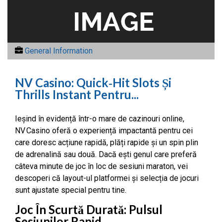
General Information
NV Casino: Quick‑Hit Slots Și
Thrills Instant Pentru...
Ieșind în evidență într-o mare de cazinouri online,
NV Casino oferă o experiență impactantă pentru cei
care doresc acțiune rapidă, plăți rapide și un spin plin
de adrenalină sau două. Dacă ești genul care preferă
câteva minute de joc în loc de sesiuni maraton, vei
descoperi că layout-ul platformei și selecția de jocuri
sunt ajustate special pentru tine.
Joc În Scurtă Durată: Pulsul
Sesiunilor Rapid