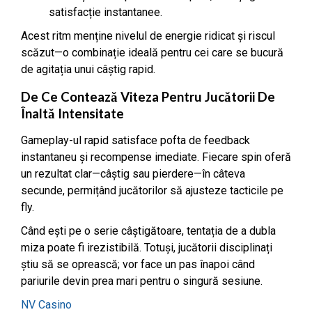
satisfacție instantanee.
Acest ritm menține nivelul de energie ridicat și riscul
scăzut—o combinație ideală pentru cei care se bucură
de agitația unui câștig rapid.
De Ce Contează Viteza Pentru Jucătorii De
Înaltă Intensitate
Gameplay-ul rapid satisface pofta de feedback
instantaneu și recompense imediate. Fiecare spin oferă
un rezultat clar—câștig sau pierdere—în câteva
secunde, permițând jucătorilor să ajusteze tacticile pe
fly.
Când ești pe o serie câștigătoare, tentația de a dubla
miza poate fi irezistibilă. Totuși, jucătorii disciplinați
știu să se oprească; vor face un pas înapoi când
pariurile devin prea mari pentru o singură sesiune.
NV Casino