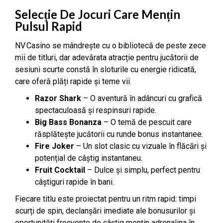
Selecție De Jocuri Care Mențin
Pulsul Rapid
NV Casino se mândrește cu o bibliotecă de peste zece
mii de titluri, dar adevărata atracție pentru jucătorii de
sesiuni scurte constă în sloturile cu energie ridicată,
care oferă plăți rapide și teme vii.
Razor Shark
– O aventură în adâncuri cu grafică
spectaculoasă și respinsuri rapide.
Big Bass Bonanza
– O temă de pescuit care
răsplătește jucătorii cu runde bonus instantanee.
Fire Joker
– Un slot clasic cu vizuale în flăcări și
potențial de câștig instantaneu.
Fruit Cocktail
– Dulce și simplu, perfect pentru
câștiguri rapide în bani.
Fiecare titlu este proiectat pentru un ritm rapid: timpi
scurți de spin, declanșări imediate ale bonusurilor și
oportunități frecvente de câștig mențin adrenalina în