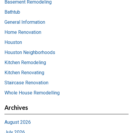
Basement Remodeling
Bathtub
General Information
Home Renovation
Houston
Houston Neighborhoods
Kitchen Remodeling
Kitchen Renovating
Staircase Renovation
Whole House Remodelling
Archives
August 2026
July 2026