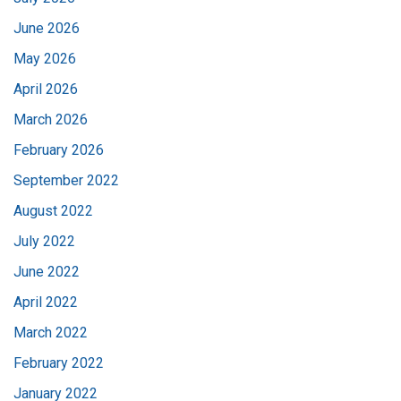
June 2026
May 2026
April 2026
March 2026
February 2026
September 2022
August 2022
July 2022
June 2022
April 2022
March 2022
February 2022
January 2022