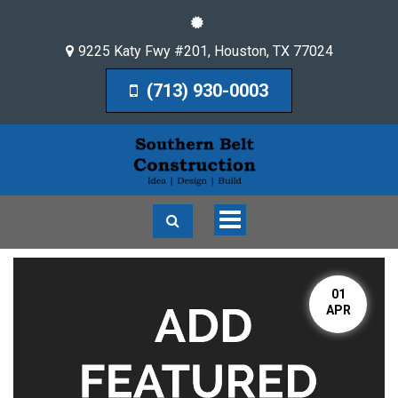
9225 Katy Fwy #201
,
Houston
,
TX
77024
(713) 930-0003
Toggle
navigation
01
APR