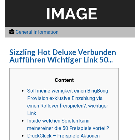
General Information
Sizzling Hot Deluxe Verbunden
Aufführen Wichtiger Link 50...
Content
Soll meine wenigkeit einen BingBong
Provision exklusive Einzahlung via
einen Rollover freispielen?: wichtiger
Link
Inside welchen Spielen kann
meinereiner die 50 Freispiele vorteil?
DrückGlück – Freispiele Aktionen