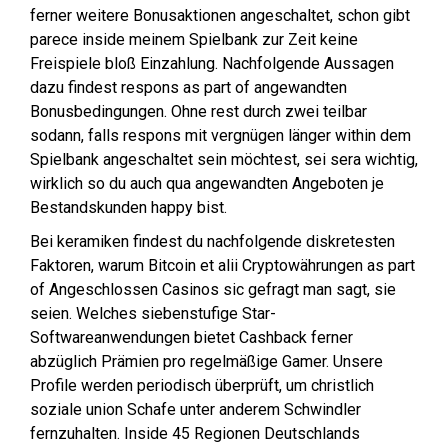
ferner weitere Bonusaktionen angeschaltet, schon gibt
parece inside meinem Spielbank zur Zeit keine
Freispiele bloß Einzahlung. Nachfolgende Aussagen
dazu findest respons as part of angewandten
Bonusbedingungen. Ohne rest durch zwei teilbar
sodann, falls respons mit vergnügen länger within dem
Spielbank angeschaltet sein möchtest, sei sera wichtig,
wirklich so du auch qua angewandten Angeboten je
Bestandskunden happy bist.
Bei keramiken findest du nachfolgende diskretesten
Faktoren, warum Bitcoin et alii Cryptowährungen as part
of Angeschlossen Casinos sic gefragt man sagt, sie
seien. Welches siebenstufige Star-
Softwareanwendungen bietet Cashback ferner
abzüglich Prämien pro regelmäßige Gamer. Unsere
Profile werden periodisch überprüft, um christlich
soziale union Schafe unter anderem Schwindler
fernzuhalten. Inside 45 Regionen Deutschlands