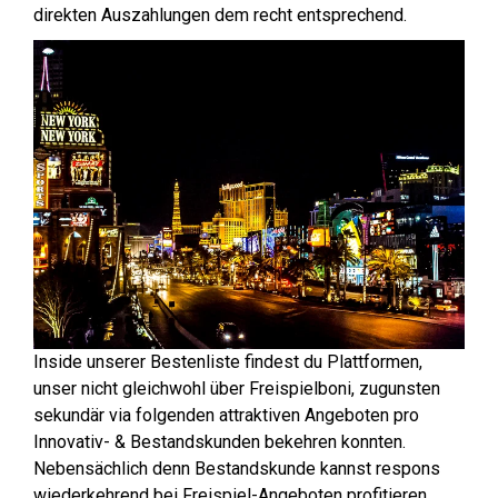
direkten Auszahlungen dem recht entsprechend.
Inside unserer Bestenliste findest du Plattformen,
unser nicht gleichwohl über Freispielboni, zugunsten
sekundär via folgenden attraktiven Angeboten pro
Innovativ- & Bestandskunden bekehren konnten.
Nebensächlich denn Bestandskunde kannst respons
wiederkehrend bei Freispiel-Angeboten profitieren.