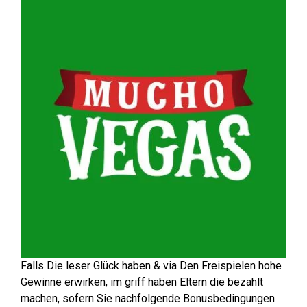
Falls Die leser Glück haben & via Den Freispielen hohe
Gewinne erwirken, im griff haben Eltern die bezahlt
machen, sofern Sie nachfolgende Bonusbedingungen