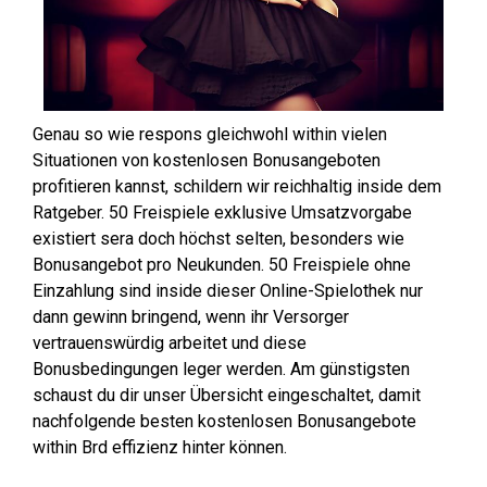
Genau so wie respons gleichwohl within vielen
Situationen von kostenlosen Bonusangeboten
profitieren kannst, schildern wir reichhaltig inside dem
Ratgeber. 50 Freispiele exklusive Umsatzvorgabe
existiert sera doch höchst selten, besonders wie
Bonusangebot pro Neukunden. 50 Freispiele ohne
Einzahlung sind inside dieser Online-Spielothek nur
dann gewinn bringend, wenn ihr Versorger
vertrauenswürdig arbeitet und diese
Bonusbedingungen leger werden. Am günstigsten
schaust du dir unser Übersicht eingeschaltet, damit
nachfolgende besten kostenlosen Bonusangebote
within Brd effizienz hinter können.