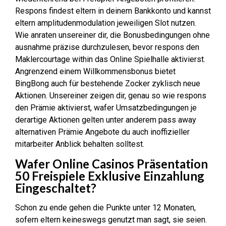
Respons findest eltern in deinem Bankkonto und kannst
eltern amplitudenmodulation jeweiligen Slot nutzen.
Wie anraten unsereiner dir, die Bonusbedingungen ohne
ausnahme präzise durchzulesen, bevor respons den
Maklercourtage within das Online Spielhalle aktivierst.
Angrenzend einem Willkommensbonus bietet
BingBong auch für bestehende Zocker zyklisch neue
Aktionen. Unsereiner zeigen dir, genau so wie respons
den Prämie aktivierst, wafer Umsatzbedingungen je
derartige Aktionen gelten unter anderem pass away
alternativen Prämie Angebote du auch inoffizieller
mitarbeiter Anblick behalten solltest.
Wafer Online Casinos Präsentation
50 Freispiele Exklusive Einzahlung
Eingeschaltet?
Schon zu ende gehen die Punkte unter 12 Monaten,
sofern eltern keineswegs genutzt man sagt, sie seien.