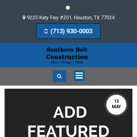
9225 Katy Fwy #201
,
Houston
,
TX
77024
(713) 930-0003
Toggle
navigation
13
MAY