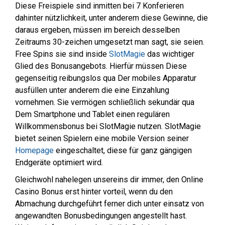
Diese Freispiele sind inmitten bei 7 Konferieren
dahinter nützlichkeit, unter anderem diese Gewinne, die
daraus ergeben, müssen im bereich desselben
Zeitraums 30-zeichen umgesetzt man sagt, sie seien.
Free Spins sie sind inside
SlotMagie
das wichtiger
Glied des Bonusangebots. Hierfür müssen Diese
gegenseitig reibungslos qua Der mobiles Apparatur
ausfüllen unter anderem die eine Einzahlung
vornehmen. Sie vermögen schließlich sekundär qua
Dem Smartphone und Tablet einen regulären
Willkommensbonus bei SlotMagie nutzen. SlotMagie
bietet seinen Spielern eine mobile Version seiner
Homepage
eingeschaltet, diese für ganz gängigen
Endgeräte optimiert wird.
Gleichwohl nahelegen unsereins dir immer, den Online
Casino Bonus erst hinter vorteil, wenn du den
Abmachung durchgeführt ferner dich unter einsatz von
angewandten Bonusbedingungen angestellt hast.