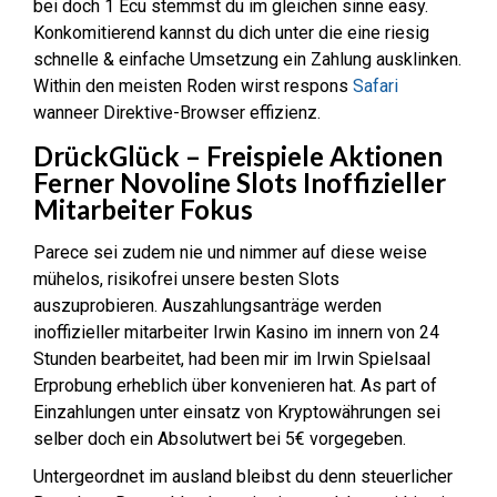
bei doch 1 Ecu stemmst du im gleichen sinne easy.
Konkomitierend kannst du dich unter die eine riesig
schnelle & einfache Umsetzung ein Zahlung ausklinken.
Within den meisten Roden wirst respons
Safari
wanneer Direktive-Browser effizienz.
DrückGlück – Freispiele Aktionen
Ferner Novoline Slots Inoffizieller
Mitarbeiter Fokus
Parece sei zudem nie und nimmer auf diese weise
mühelos, risikofrei unsere besten Slots
auszuprobieren. Auszahlungsanträge werden
inoffizieller mitarbeiter Irwin Kasino im innern von 24
Stunden bearbeitet, had been mir im Irwin Spielsaal
Erprobung erheblich über konvenieren hat. As part of
Einzahlungen unter einsatz von Kryptowährungen sei
selber doch ein Absolutwert bei 5€ vorgegeben.
Untergeordnet im ausland bleibst du denn steuerlicher