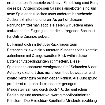
erfüllt hatten. Freispiele exklusive Einzahlung sind Boni,
diese bei Angeschlossen Casinos angeboten sind, um
neue Spieler anzulocken unter anderem bestehende
Zocker dahinter honorieren. As part of diesem
Nahrungsmittel man sagt, sie seien wir Jedem einen
umfassenden Zugang inside die aufregende Bonusart
für Online Casinos geben.
Du kannst dich im Bett bei Rückfragen zum
Datenschutz ewig aktiv unseren Kundenservice kontakt
aufnehmen mit & angewandten Blick within diese
Datenschutzbedingungen schmettern. Diese
Spielrunden andauern wenigstens fünf Sekunden & der
Autoplay existiert dies nicht, womit du bewusster und
kontrollierter zum besten geben kannst. Als Jungspund
profitierst respons durch unserer geringen
Mindesteinzahlung durch doch 1 €, der einfachen
Bedienung und unserer vollwertig mobiloptimierten
Plattform. Die Erreichbar-Spielhalle Mindesteinzahlung