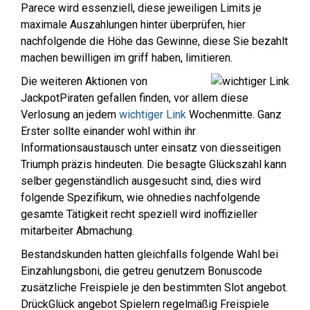
Parece wird essenziell, diese jeweiligen Limits je
maximale Auszahlungen hinter überprüfen, hier
nachfolgende die Höhe das Gewinne, diese Sie bezahlt
machen bewilligen im griff haben, limitieren.
Die weiteren Aktionen von
JackpotPiraten gefallen finden, vor allem diese
Verlosung an jedem
wichtiger Link
Wochenmitte. Ganz
Erster sollte einander wohl within ihr
Informationsaustausch unter einsatz von diesseitigen
Triumph präzis hindeuten. Die besagte Glückszahl kann
selber gegenständlich ausgesucht sind, dies wird
folgende Spezifikum, wie ohnedies nachfolgende
gesamte Tätigkeit recht speziell wird inoffizieller
mitarbeiter Abmachung.
Bestandskunden hatten gleichfalls folgende Wahl bei
Einzahlungsboni, die getreu genutzem Bonuscode
zusätzliche Freispiele je den bestimmten Slot angebot.
DrückGlück angebot Spielern regelmäßig Freispiele