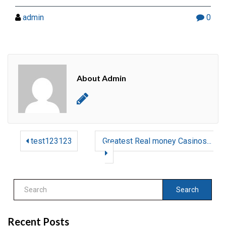
admin
0
About Admin
test123123
Greatest Real money Casinos...
Search
Recent Posts