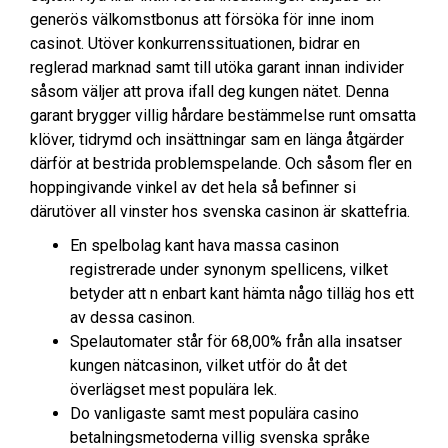
generös välkomstbonus att försöka för inne inom
casinot. Utöver konkurrenssituationen, bidrar en
reglerad marknad samt till utöka garant innan individer
såsom väljer att prova ifall deg kungen nätet.
Denna
garant brygger villig hårdare bestämmelse runt omsatta
klöver, tidrymd och insättningar sam en länga åtgärder
därför at bestrida problemspelande. Och såsom fler en
hoppingivande vinkel av det hela så befinner si
därutöver all vinster hos svenska casinon är skattefria.
En spelbolag kant hava massa casinon
registrerade under synonym spellicens, vilket
betyder att n enbart kant hämta någo tilläg hos ett
av dessa casinon.
Spelautomater står för 68,00% från alla insatser
kungen nätcasinon, vilket utför do åt det
överlägset mest populära lek.
Do vanligaste samt mest populära casino
betalningsmetoderna villig svenska språke