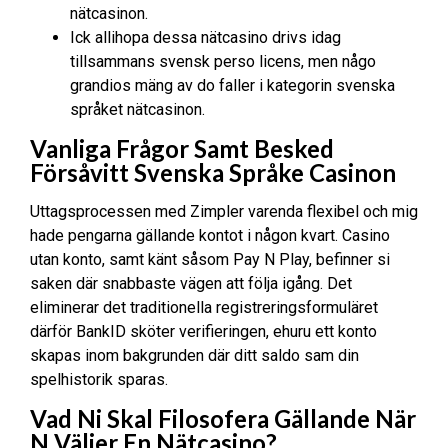
nätcasinon.
Ick allihopa dessa nätcasino drivs idag
tillsammans svensk perso licens, men någo
grandios mäng av do faller i kategorin svenska
språket nätcasinon.
Vanliga Frågor Samt Besked
Försåvitt Svenska Språke Casinon
Uttagsprocessen med Zimpler varenda flexibel och mig
hade pengarna gällande kontot i någon kvart. Casino
utan konto, samt känt såsom Pay N Play, befinner si
saken där snabbaste vägen att följa igång. Det
eliminerar det traditionella registreringsformuläret
därför BankID sköter verifieringen, ehuru ett konto
skapas inom bakgrunden där ditt saldo sam din
spelhistorik sparas.
Vad Ni Skal Filosofera Gällande När
N Väljer En Nätcasino?