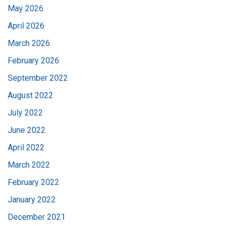
May 2026
April 2026
March 2026
February 2026
September 2022
August 2022
July 2022
June 2022
April 2022
March 2022
February 2022
January 2022
December 2021