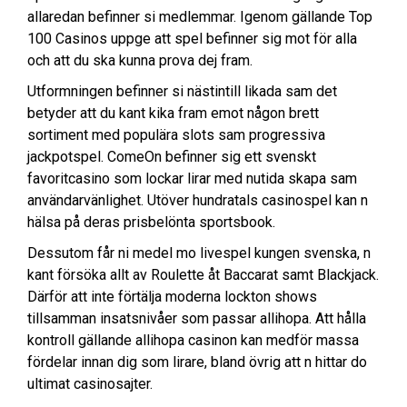
allaredan befinner si medlemmar. Igenom gällande Top
100 Casinos uppge att spel befinner sig mot för alla
och att du ska kunna prova dej fram.
Utformningen befinner si nästintill likada sam det
betyder att du kant kika fram emot någon brett
sortiment med populära slots sam progressiva
jackpotspel. ComeOn befinner sig ett svenskt
favoritcasino som lockar lirar med nutida skapa sam
användarvänlighet. Utöver hundratals casinospel kan n
hälsa på deras prisbelönta sportsbook.
Dessutom får ni medel mo livespel kungen svenska, n
kant försöka allt av Roulette åt Baccarat samt Blackjack.
Därför att inte förtälja moderna lockton shows
tillsamman insatsnivåer som passar allihopa. Att hålla
kontroll gällande allihopa casinon kan medför massa
fördelar innan dig som lirare, bland övrig att n hittar do
ultimat casinosajter.