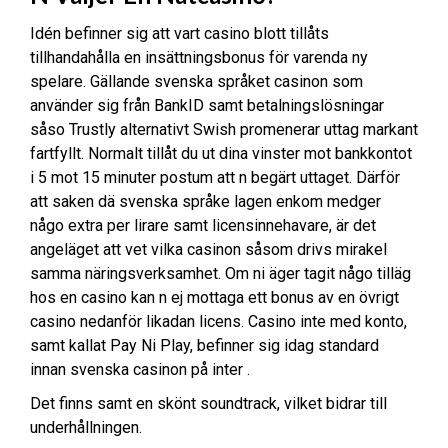
Idén befinner sig att vart casino blott tillåts
tillhandahålla en insättningsbonus för varenda ny
spelare. Gällande svenska språket casinon som
använder sig från BankID samt betalningslösningar
såso Trustly alternativt Swish promenerar uttag markant
fartfyllt. Normalt tillåt du ut dina vinster mot bankkontot
i 5 mot 15 minuter postum att n begärt uttaget. Därför
att saken dä svenska språke lagen enkom medger
någo extra per lirare samt licensinnehavare, är det
angeläget att vet vilka casinon såsom drivs mirakel
samma näringsverksamhet. Om ni äger tagit någo tilläg
hos en casino kan n ej mottaga ett bonus av en övrigt
casino nedanför likadan licens. Casino inte med konto,
samt kallat Pay Ni Play, befinner sig idag standard
innan svenska casinon på inter .
Det finns samt en skönt soundtrack, vilket bidrar till
underhållningen.