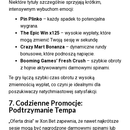
Niektóre tytuły szczególnie sprzyjają krótkim,
intensywnym wybuchom emocji:
Pin Plinko
– każdy spadek to potencjalna
wygrana.
The Epic Win x125
– wysokie wypłaty, które
mogą zmienić Twoją sesję w sekundę.
Crazy Mart Bonanza
– dynamiczne rundy
bonusowe, które podnoszą napięcie.
Booming Games’ Fresh Crush
– szybkie obroty
z hojnie aktywowanymi darmowymi spinami.
Te gry łączą szybki czas obrotu z wysoką
zmiennością wypłat, co czyni je idealnymi dla
poszukiwaczy natychmiastowej satysfakcji.
7. Codzienne Promocje:
Podtrzymanie Tempa
„Oferta dnia” w Xon.Bet zapewnia, że nawet najkrótsze
sesje mogą być nagrodzone darmowymi spinami lub