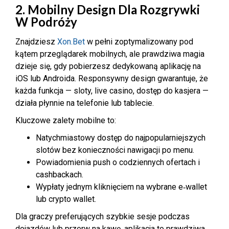
2. Mobilny Design Dla Rozgrywki
W Podróży
Znajdziesz
Xon.Bet
w pełni zoptymalizowany pod
kątem przeglądarek mobilnych, ale prawdziwa magia
dzieje się, gdy pobierzesz dedykowaną aplikację na
iOS lub Androida. Responsywny design gwarantuje, że
każda funkcja — sloty, live casino, dostęp do kasjera —
działa płynnie na telefonie lub tablecie.
Kluczowe zalety mobilne to:
Natychmiastowy dostęp do najpopularniejszych
slotów bez konieczności nawigacji po menu.
Powiadomienia push o codziennych ofertach i
cashbackach.
Wypłaty jednym kliknięciem na wybrane e‑wallet
lub crypto wallet.
Dla graczy preferujących szybkie sesje podczas
dojazdów lub przerw na kawę, aplikacja to prawdziwa