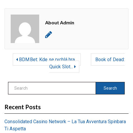
About Admin
BDM Bet: Kde se rychlá hra...
Book of Dead:
Quick Slot...
Search
Recent Posts
Consolidated Casino Network – La Tua Avventura Spinbara
Ti Aspetta