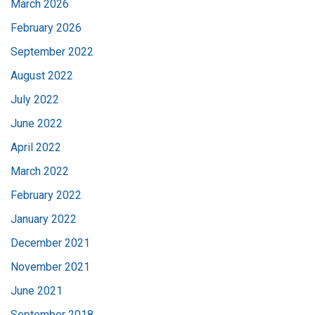
March 2026
February 2026
September 2022
August 2022
July 2022
June 2022
April 2022
March 2022
February 2022
January 2022
December 2021
November 2021
June 2021
September 2018