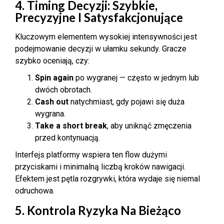
4. Timing Decyzji: Szybkie,
Precyzyjne I Satysfakcjonujące
Kluczowym elementem wysokiej intensywności jest
podejmowanie decyzji w ułamku sekundy. Gracze
szybko oceniają, czy:
Spin again
po wygranej — często w jednym lub
dwóch obrotach.
Cash out
natychmiast, gdy pojawi się duża
wygrana.
Take a short break
, aby uniknąć zmęczenia
przed kontynuacją.
Interfejs platformy wspiera ten flow dużymi
przyciskami i minimalną liczbą kroków nawigacji.
Efektem jest pętla rozgrywki, która wydaje się niemal
odruchowa.
5. Kontrola Ryzyka Na Bieżąco