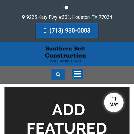
9225 Katy Fwy #201
,
Houston
,
TX
77024
(713) 930-0003
Toggle
navigation
11
MAY