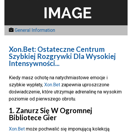
General Information
Xon.Bet: Ostateczne Centrum
Szybkiej Rozgrywki Dla Wysokiej
Intensywności...
Kiedy masz ochotę na natychmiastowe emocje i
szybkie wypłaty,
Xon.Bet
zapewnia uproszczone
doświadczenie, które utrzymuje adrenalinę na wysokim
poziomie od pierwszego obrotu.
1. Zanurz Się W Ogromnej
Bibliotece Gier
Xon.Bet
może pochwalić się imponującą kolekcją