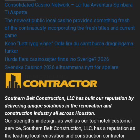
Consolidated Casino Network – La Tua Avventura Spinbara
Ti Aspetta
The newest public local casino provides something fresh
of the continuously incorporating the fresh titles and current
game
Keno “Lett rygg vinne” Odla lira du samt hurda dragningarna
funkar
Hurda flera casinosajter finns ino Sverige? 2026
Svenska Casinon 2026 alltsammans nytt för spelare
Southern Belt Construction, LLC has built our reputation by
delivering unique solutions in the renovation and
construction industry all across
Houston
.
Our strengths in design, as well as our top-notch customer
service, Southern Belt Construction, LLC, has a reputation as
the leading local renovation and construction contractor