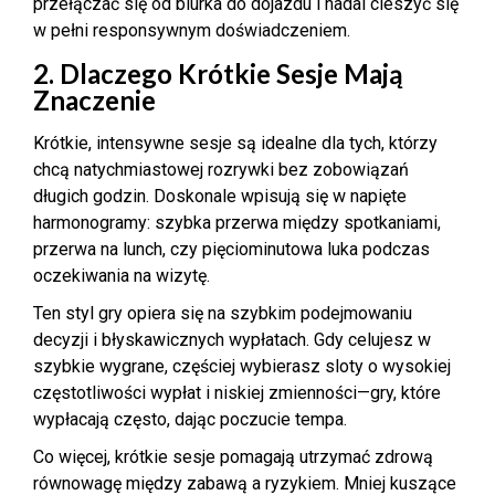
przełączać się od biurka do dojazdu i nadal cieszyć się
w pełni responsywnym doświadczeniem.
2. Dlaczego Krótkie Sesje Mają
Znaczenie
Krótkie, intensywne sesje są idealne dla tych, którzy
chcą natychmiastowej rozrywki bez zobowiązań
długich godzin. Doskonale wpisują się w napięte
harmonogramy: szybka przerwa między spotkaniami,
przerwa na lunch, czy pięciominutowa luka podczas
oczekiwania na wizytę.
Ten styl gry opiera się na szybkim podejmowaniu
decyzji i błyskawicznych wypłatach. Gdy celujesz w
szybkie wygrane, częściej wybierasz sloty o wysokiej
częstotliwości wypłat i niskiej zmienności—gry, które
wypłacają często, dając poczucie tempa.
Co więcej, krótkie sesje pomagają utrzymać zdrową
równowagę między zabawą a ryzykiem. Mniej kuszące