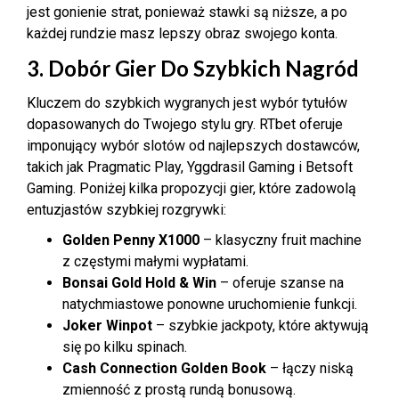
jest gonienie strat, ponieważ stawki są niższe, a po
każdej rundzie masz lepszy obraz swojego konta.
3. Dobór Gier Do Szybkich Nagród
Kluczem do szybkich wygranych jest wybór tytułów
dopasowanych do Twojego stylu gry. RTbet oferuje
imponujący wybór slotów od najlepszych dostawców,
takich jak Pragmatic Play, Yggdrasil Gaming i Betsoft
Gaming. Poniżej kilka propozycji gier, które zadowolą
entuzjastów szybkiej rozgrywki:
Golden Penny X1000
– klasyczny fruit machine
z częstymi małymi wypłatami.
Bonsai Gold Hold & Win
– oferuje szanse na
natychmiastowe ponowne uruchomienie funkcji.
Joker Winpot
– szybkie jackpoty, które aktywują
się po kilku spinach.
Cash Connection Golden Book
– łączy niską
zmienność z prostą rundą bonusową.