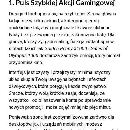
1. Puls Szybkiej Akcji Gamingowej
Design RTbet opiera się na szybkości. Strona główna
ładuje się w kilka sekund, a kategorie gier są
poukładane tak, abyś mógł znaleźć swoje ulubione
tytuły bez przewijania przez nieskończoną listę. Dla
graczy, którzy żyją adrenaliną, funkcja instant spin w
slotach takich jak
Golden Penny X1000
i
Gates of
Olympus 1000
dostarcza zastrzyk emocji, który niemal
przypomina kino.
Interfejs jest czysty i przejrzysty; minimalistyczny
układ skupia Twoją uwagę na bębnach i efektach
dźwiękowych, które potęgują każde zwycięstwo.
Gracze, którzy wolą krótkie sesje, doceniają, że
wszystko—od bilansowania konta po sprawdzanie
nowych promocji—może zająć mniej niż pięć minut.
Ponieważ strona jest zoptymalizowana zarówno dla
desktopów, jak i urządzeń mobilnych, możesz