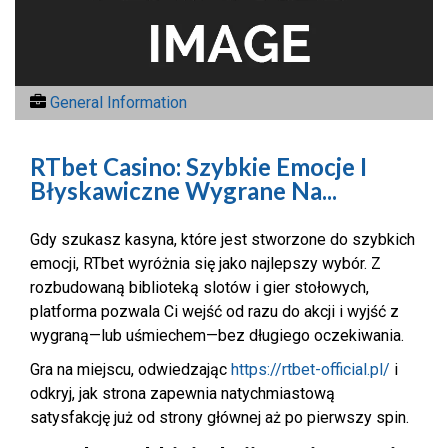
General Information
RTbet Casino: Szybkie Emocje I
Błyskawiczne Wygrane Na...
Gdy szukasz kasyna, które jest stworzone do szybkich
emocji, RTbet wyróżnia się jako najlepszy wybór. Z
rozbudowaną biblioteką slotów i gier stołowych,
platforma pozwala Ci wejść od razu do akcji i wyjść z
wygraną—lub uśmiechem—bez długiego oczekiwania.
Gra na miejscu, odwiedzając
https://rtbet-official.pl/
i
odkryj, jak strona zapewnia natychmiastową
satysfakcję już od strony głównej aż po pierwszy spin.