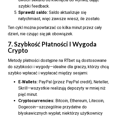
szybki feedback.
Sprawdź saldo:
Saldo aktualizuje się
natychmiast, więc zawsze wiesz, ile zostało.
Ten cykl można powtarzać co kilka minut przez cały
dzień, nie czując się jak obowiązek.
7. Szybkość Płatności I Wygoda
Crypto
Metody płatności dostępne na RTbet są dostosowane
do szybkości i wygody—idealne dla graczy, którzy chcą
szybko wpłacać i wypłacać między sesjami.
E‑Wallets:
PayPal (przez PayPal credit), Neteller,
Skrill—wszystkie realizują depozyty w mniej niż
pięć minut.
Cryptocurrencies:
Bitcoin, Ethereum, Litecoin,
Dogecoin—szczególnie przydatne do
błyskawicznych wypłat; niektórzy użytkownicy